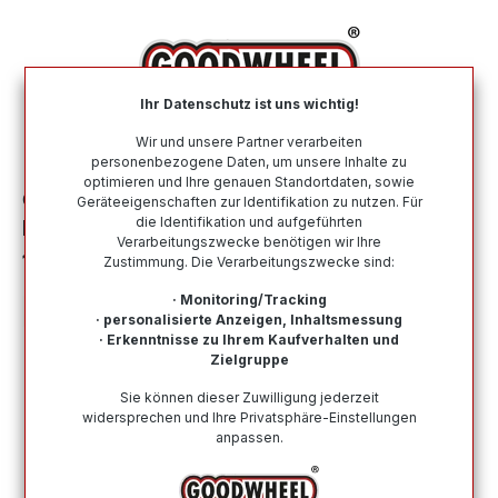
alt springen
Ihr Datenschutz ist uns wichtig!
War
Wir und unsere Partner verarbeiten
personenbezogene Daten, um unsere Inhalte zu
optimieren und Ihre genauen Standortdaten, sowie
Ganzjahresreifen
Nach Größe
215 75 R16
Geräteeigenschaften zur Identifikation zu nutzen. Für
die Identifikation und aufgeführten
KUMHO PORTRAN 4S CX11 215/75R16C
Verarbeitungszwecke benötigen wir Ihre
116/114R BSW
Zustimmung. Die Verarbeitungszwecke sind:
· Monitoring/Tracking
· personalisierte Anzeigen, Inhaltsmessung
· Erkenntnisse zu Ihrem Kaufverhalten und
Zielgruppe
Bildergalerie überspringen
Sie können dieser Zuwilligung jederzeit
widersprechen und Ihre Privatsphäre-Einstellungen
anpassen.