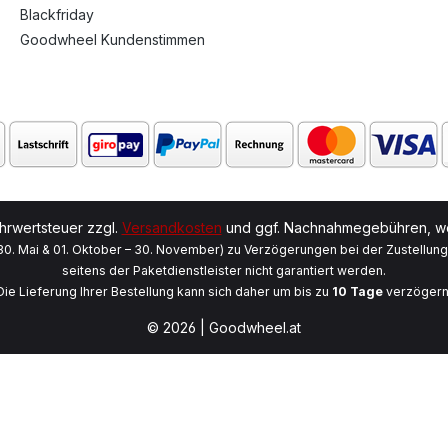
Blackfriday
Goodwheel Kundenstimmen
ehrwertsteuer zzgl.
Versandkosten
und ggf. Nachnahmegebühren, we
 30. Mai & 01. Oktober – 30. November) zu Verzögerungen bei der Zustellun
seitens der Paketdienstleister nicht garantiert werden.
Die Lieferung Ihrer Bestellung kann sich daher um bis zu
10 Tage
verzögern
© 2026 | Goodwheel.at