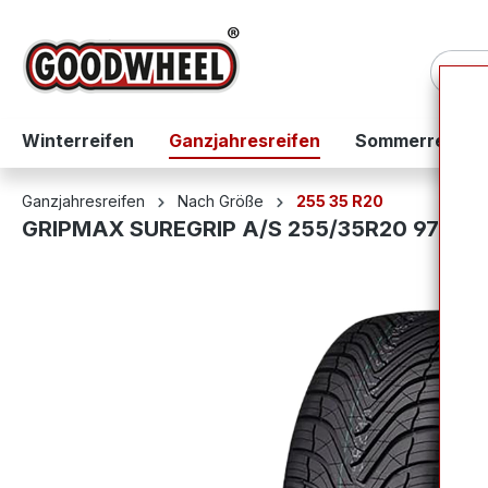
springen
Zur Hauptnavigation springen
Winterreifen
Ganzjahresreifen
Sommerreifen
Ganzjahresreifen
Nach Größe
255 35 R20
GRIPMAX SUREGRIP A/S 255/35R20 97W X
Bildergalerie überspringen