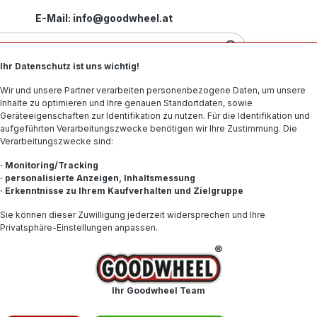
E-Mail: info@goodwheel.at
Ihr Datenschutz ist uns wichtig!
Motorradreifen
Felgen
Offroad-Reifen
Spe
Wir und unsere Partner verarbeiten personenbezogene Daten, um unsere
Inhalte zu optimieren und Ihre genauen Standortdaten, sowie
Geräteeigenschaften zur Identifikation zu nutzen. Für die Identifikation und
aufgeführten Verarbeitungszwecke benötigen wir Ihre Zustimmung. Die
Verarbeitungszwecke sind:
L BSW
· Monitoring/Tracking
· personalisierte Anzeigen, Inhaltsmessung
· Erkenntnisse zu Ihrem Kaufverhalten und Zielgruppe
136,18
Sie können dieser Zuwilligung jederzeit widersprechen und Ihre
Privatsphäre-Einstellungen anpassen.
Inhalt:
1
Preise inkl. 
Nicht mehr
Ihr Goodwheel Team
Produktnum