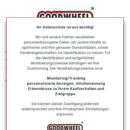
alt springen
Ihr Datenschutz ist uns wichtig!
War
Wir und unsere Partner verarbeiten
personenbezogene Daten, um unsere Inhalte zu
optimieren und Ihre genauen Standortdaten, sowie
Ganzjahresreifen
Nach Größe
205 75 R16
Geräteeigenschaften zur Identifikation zu nutzen. Für
die Identifikation und aufgeführten
GOODRIDE SW613 ALL SEASON MASTER
Verarbeitungszwecke benötigen wir Ihre
205/75R16C 110/108Q
Zustimmung. Die Verarbeitungszwecke sind:
· Monitoring/Tracking
· personalisierte Anzeigen, Inhaltsmessung
· Erkenntnisse zu Ihrem Kaufverhalten und
Zielgruppe
Bildergalerie überspringen
Sie können dieser Zuwilligung jederzeit
widersprechen und Ihre Privatsphäre-Einstellungen
anpassen.