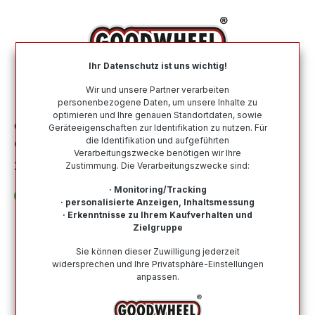
alt springen
Ihr Datenschutz ist uns wichtig!
War
Wir und unsere Partner verarbeiten
personenbezogene Daten, um unsere Inhalte zu
optimieren und Ihre genauen Standortdaten, sowie
Ganzjahresreifen
Nach Größe
235 40 R18
Geräteeigenschaften zur Identifikation zu nutzen. Für
die Identifikation und aufgeführten
GOODRIDE ALL SEASON ELITE Z-401
Verarbeitungszwecke benötigen wir Ihre
235/40R18 95W XL BSW
Zustimmung. Die Verarbeitungszwecke sind:
· Monitoring/Tracking
· personalisierte Anzeigen, Inhaltsmessung
· Erkenntnisse zu Ihrem Kaufverhalten und
Zielgruppe
Bildergalerie überspringen
Sie können dieser Zuwilligung jederzeit
widersprechen und Ihre Privatsphäre-Einstellungen
anpassen.