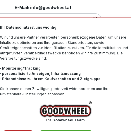
E-Mail: info@goodwheel.at
Ihr Datenschutz ist uns wichtig!
Motorradreifen
Felgen
Offroad-Reifen
Spe
Wir und unsere Partner verarbeiten personenbezogene Daten, um unsere
Inhalte zu optimieren und Ihre genauen Standortdaten, sowie
Geräteeigenschaften zur Identifikation zu nutzen. Für die Identifikation und
aufgeführten Verarbeitungszwecke benötigen wir Ihre Zustimmung. Die
Verarbeitungszwecke sind:
0R13 79T BSW
· Monitoring/Tracking
· personalisierte Anzeigen, Inhaltsmessung
· Erkenntnisse zu Ihrem Kaufverhalten und Zielgruppe
44,47
Sie können dieser Zuwilligung jederzeit widersprechen und Ihre
Privatsphäre-Einstellungen anpassen.
Inhalt:
1
Preise inkl. 
Produkt
Ihr Goodwheel Team