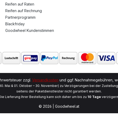
Reifen auf Raten
Reifen auf Rechnung
Partnerprogramm
Blackfriday
Goodwheel Kundenstimmen
ehrwertsteuer zzgl.
Versandkosten
und ggf. Nachnahmegebühren, we
 30. Mai & 01. Oktober – 30. November) zu Verzögerungen bei der Zustellun
seitens der Paketdienstleister nicht garantiert werden.
Die Lieferung Ihrer Bestellung kann sich daher um bis zu
10 Tage
verzögern
© 2026 | Goodwheel.at