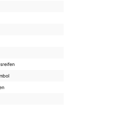
sreifen
ymbol
en