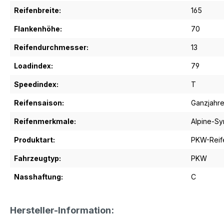
Reifenbreite:
165
Flankenhöhe:
70
Reifendurchmesser:
13
Loadindex:
79
Speedindex:
T
Reifensaison:
Ganzjahre
Reifenmerkmale:
Alpine-S
Produktart:
PKW-Reif
Fahrzeugtyp:
PKW
Nasshaftung:
C
Hersteller-Information: