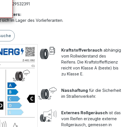
mer:
G29532391
Anbieters:
 sich im Lager des Vorlieferanten.
suche
Kraftstoffverbrauch
abhängig
vom Rollwiderstand des
Reifens. Die Kraftstoffeffizienz
reicht von Klasse A (beste) bis
zu Klasse E.
Nasshaftung
für die Sicherheit
im Straßenverkehr.
Externes Rollgeräusch
ist das
vom Reifen erzeugte externe
Rollgeräusch, gemessen in