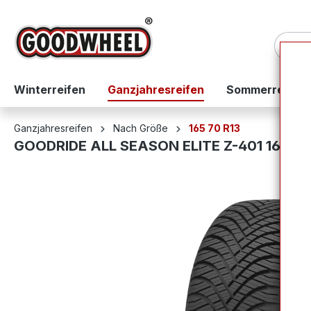
springen
Zur Hauptnavigation springen
Winterreifen
Ganzjahresreifen
Sommerreifen
Ganzjahresreifen
Nach Größe
165 70 R13
GOODRIDE ALL SEASON ELITE Z-401 165/7
Bildergalerie überspringen