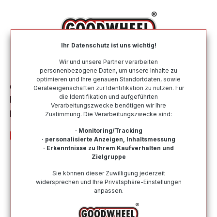
alt springen
Ihr Datenschutz ist uns wichtig!
War
Wir und unsere Partner verarbeiten
personenbezogene Daten, um unsere Inhalte zu
optimieren und Ihre genauen Standortdaten, sowie
Ganzjahresreifen
Nach Größe
185 60 R14
Geräteeigenschaften zur Identifikation zu nutzen. Für
die Identifikation und aufgeführten
FULDA MULTICONTROL 185/60R14 82H
Verarbeitungszwecke benötigen wir Ihre
BSW
Zustimmung. Die Verarbeitungszwecke sind:
· Monitoring/Tracking
· personalisierte Anzeigen, Inhaltsmessung
· Erkenntnisse zu Ihrem Kaufverhalten und
Zielgruppe
Bildergalerie überspringen
Sie können dieser Zuwilligung jederzeit
widersprechen und Ihre Privatsphäre-Einstellungen
anpassen.