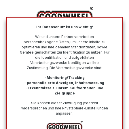
alt springen
Ihr Datenschutz ist uns wichtig!
War
Wir und unsere Partner verarbeiten
personenbezogene Daten, um unsere Inhalte zu
optimieren und Ihre genauen Standortdaten, sowie
Ganzjahresreifen
Nach Größe
245 50 R18
Geräteeigenschaften zur Identifikation zu nutzen. Für
die Identifikation und aufgeführten
ATLAS GREEN3 4S 245/50R18 104Y XL
Verarbeitungszwecke benötigen wir Ihre
BSW
Zustimmung. Die Verarbeitungszwecke sind:
· Monitoring/Tracking
· personalisierte Anzeigen, Inhaltsmessung
· Erkenntnisse zu Ihrem Kaufverhalten und
Zielgruppe
Bildergalerie überspringen
Sie können dieser Zuwilligung jederzeit
widersprechen und Ihre Privatsphäre-Einstellungen
anpassen.