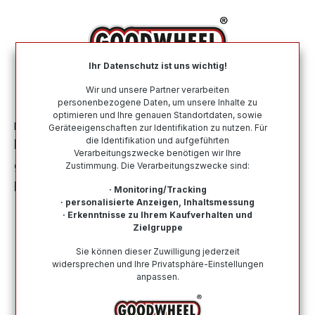
alt springen
Ihr Datenschutz ist uns wichtig!
War
Wir und unsere Partner verarbeiten
personenbezogene Daten, um unsere Inhalte zu
optimieren und Ihre genauen Standortdaten, sowie
Felgen
Alufelgen
Nach Marke
DEZENT
Geräteeigenschaften zur Identifikation zu nutzen. Für
die Identifikation und aufgeführten
DEZENT DEZENT AR DARK schwarz
Verarbeitungszwecke benötigen wir Ihre
glänzend frontpoliert 7.5Jx19 5x114.3
Zustimmung. Die Verarbeitungszwecke sind:
ET51
· Monitoring/Tracking
· personalisierte Anzeigen, Inhaltsmessung
· Erkenntnisse zu Ihrem Kaufverhalten und
Zielgruppe
Sie können dieser Zuwilligung jederzeit
widersprechen und Ihre Privatsphäre-Einstellungen
Bildergalerie überspringen
anpassen.